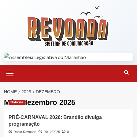
Skip
to
content
Primary
Menu
HOME
2025
DEZEMBRO
Mês:
dezembro 2025
Notícias
PRÉ-CARNAVAL 2026: Brandão divulga
programação
Rádio Revoada
29/12/2025
0