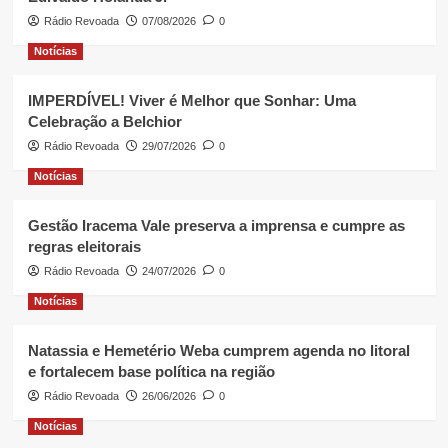
lançamento
do
Rádio Revoada
07/08/2026
0
1º
Notícias
foguete
em
território
IMPERDÍVEL! Viver é Melhor que Sonhar: Uma
brasileiro
Celebração a Belchior
Rádio Revoada
29/07/2026
0
Notícias
Gestão Iracema Vale preserva a imprensa e cumpre as
regras eleitorais
Rádio Revoada
24/07/2026
0
Notícias
Natassia e Hemetério Weba cumprem agenda no litoral
e fortalecem base política na região
Rádio Revoada
26/06/2026
0
Notícias