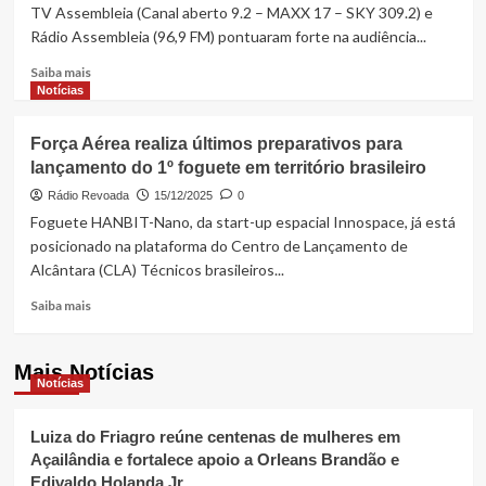
de
TV Assembleia (Canal aberto 9.2 – MAXX 17 – SKY 309.2) e
agressões
Rádio Assembleia (96,9 FM) pontuaram forte na audiência...
de
ex-
Read
Saiba mais
companheiro,
more
Notícias
é
about
atropelada
Complexo
Força Aérea realiza últimos preparativos para
e
de
lançamento do 1º foguete em território brasileiro
está
Comunicação
em
da
Rádio Revoada
15/12/2025
0
coma
ALEMA
Foguete HANBIT-Nano, da start-up espacial Innospace, já está
no
evidencia
posicionado na plataforma do Centro de Lançamento de
Socorrão
alta
Alcântara (CLA) Técnicos brasileiros...
produtividade
do
Read
Saiba mais
Legislativo
more
maranhense
about
Força
Mais Notícias
Notícias
Aérea
realiza
últimos
Luiza do Friagro reúne centenas de mulheres em
preparativos
Açailândia e fortalece apoio a Orleans Brandão e
para
Edivaldo Holanda Jr