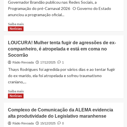
Governador Brandão publicou nas Redes Sociais, a
Programação do pré-Carnaval 2026 O Governo do Estado
anunciou a programação oficial...
Read
Saiba mais
more
Notícias
about
PRÉ-
LOUCURA! Mulher tenta fugir de agressões de ex-
CARNAVAL
companheiro, é atropelada e está em coma no
2026:
Socorrão
Brandão
divulga
Rádio Revoada
17/12/2025
1
programação
Thays Rodrigues foi agredida por vários dias e ao tentar fugir
do ex-marido, ela foi atropelada e sofreu traumatismo
craniano,...
Read
Saiba mais
more
Notícias
about
LOUCURA!
Complexo de Comunicação da ALEMA evidencia
Mulher
alta produtividade do Legislativo maranhense
tenta
fugir
Rádio Revoada
15/12/2025
0