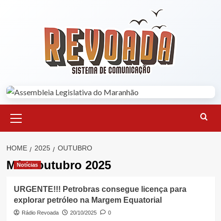
Skip
to
content
Primary
Menu
HOME
2025
OUTUBRO
Mês:
outubro 2025
Notícias
URGENTE!!! Petrobras consegue licença para
explorar petróleo na Margem Equatorial
Rádio Revoada
20/10/2025
0