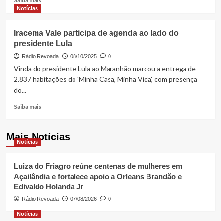
Saiba mais
dentro
more
Notícias
de
about
casa
Chuva
Iracema Vale participa de agenda ao lado do
paroquial
de
presidente Lula
gelo
surpreende
Rádio Revoada
08/10/2025
0
moradores
Vinda do presidente Lula ao Maranhão marcou a entrega de
no
2.837 habitações do 'Minha Casa, Minha Vida', com presença
Sul
do...
do
Maranhão
Read
Saiba mais
more
about
Iracema
Mais Notícias
Notícias
Vale
participa
de
Luiza do Friagro reúne centenas de mulheres em
agenda
Açailândia e fortalece apoio a Orleans Brandão e
ao
Edivaldo Holanda Jr
lado
do
Rádio Revoada
07/08/2026
0
presidente
Notícias
Lula