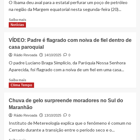
O Ibama deu aval para a estatal perfurar um poço de petróleo
na região da Margem equatorial nesta segunda-feira (20)...
Read
Saiba mais
more
Notícias
about
URGENTE!!!
VÍDEO: Padre é flagrado com noiva de fiel dentro de
Petrobras
casa paroquial
consegue
licença
Rádio Revoada
14/10/2025
0
para
O padre Luciano Braga Simplício, da Paróquia Nossa Senhora
explorar
Aparecida, foi flagrado com a noiva de um fiel em uma casa...
petróleo
na
Read
Saiba mais
Margem
more
Clima Tempo
Equatorial
about
VÍDEO:
Chuva de gelo surpreende moradores no Sul do
Padre
Maranhão
é
flagrado
Rádio Revoada
13/10/2025
0
com
Instituto de Metereologia explica que o fenômeno é comum no
noiva
Cerrado durante a transição entre o período seco e o...
de
fiel
Read